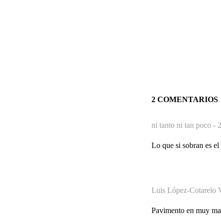
2 COMENTARIOS
ni tanto ni tan poco -
2
Lo que si sobran es el 
Luis López-Cotarelo V
Pavimento en muy mal 