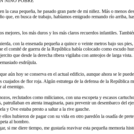
N NIÑO POBRE
en la casa pequeña, he pasado gran parte de mi niñez. Más o menos desd
año que, en busca de trabajo, habíamos emigrado remando río arriba, ha
s mejores, los más duros y los más claros recuerdos infantiles. También,
uierda, con la ensenada pequeña a quince o veinte metros bajo sus pies,
que el comité de guerra de la República había colocado como escudo hu
jercito que desde la derecha ribera vigilaba con anteojos de larga vista
demasiado esdrújula.
 que aún hoy se conserva en el actual edificio, aunque ahora se le puede
 cuajados de flor roja. Algún estratega de la defensa de la República 
r al enemigo.
mozos, reclutados como milicianos, con una escopeta y escasos cartucho
 patrullaban en atenta imaginaria, para prevenir un desembarco del eje
a y Ove estaba presto a saltar a la rive gauche.
 ellos hubieron de pagar con su vida en otro paredón la osadía de prete
opeta al hombro.
r, si me diere tiempo, me gustaría reavivar esta pequeña memoria histó