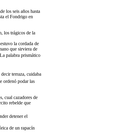
e los seis años hasta
sta el Fondrigo en
 los trágicos de la
 estuvo la cordada de
mano que sirviera de
. La palabra prismático
 decir terraza, cuidaba
me ordenó podar las
s, cual cazadores de
rcito rebelde que
nder detener el
rica de un rapacín