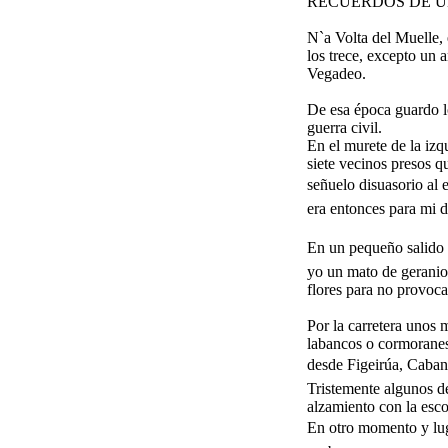
RECUERDOS DE U
N`a Volta del Muelle, 
los trece, excepto un 
Vegadeo.
De esa época guardo lo
guerra civil.
En el murete de la izq
siete vecinos presos 
señuelo disuasorio al e
era entonces para mi 
En un pequeño salido
yo un mato de geranios
flores para no provoca
Por la carretera unos 
labancos o cormoranes,
desde Figeirúa, Cabanel
Tristemente algunos de
alzamiento con la esc
En otro momento y luga