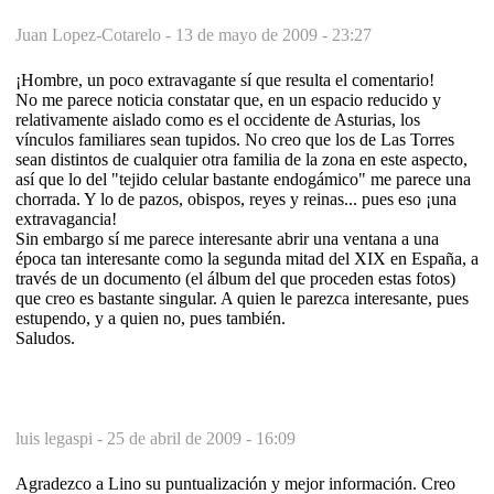
Juan Lopez-Cotarelo -
13 de mayo de 2009 - 23:27
¡Hombre, un poco extravagante sí que resulta el comentario!
No me parece noticia constatar que, en un espacio reducido y
relativamente aislado como es el occidente de Asturias, los
vínculos familiares sean tupidos. No creo que los de Las Torres
sean distintos de cualquier otra familia de la zona en este aspecto,
así que lo del "tejido celular bastante endogámico" me parece una
chorrada. Y lo de pazos, obispos, reyes y reinas... pues eso ¡una
extravagancia!
Sin embargo sí me parece interesante abrir una ventana a una
época tan interesante como la segunda mitad del XIX en España, a
través de un documento (el álbum del que proceden estas fotos)
que creo es bastante singular. A quien le parezca interesante, pues
estupendo, y a quien no, pues también.
Saludos.
luis legaspi -
25 de abril de 2009 - 16:09
Agradezco a Lino su puntualización y mejor información. Creo