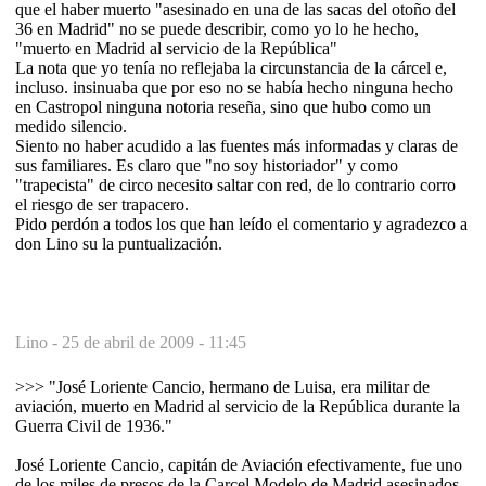
que el haber muerto "asesinado en una de las sacas del otoño del
36 en Madrid" no se puede describir, como yo lo he hecho,
"muerto en Madrid al servicio de la República"
La nota que yo tenía no reflejaba la circunstancia de la cárcel e,
incluso. insinuaba que por eso no se había hecho ninguna hecho
en Castropol ninguna notoria reseña, sino que hubo como un
medido silencio.
Siento no haber acudido a las fuentes más informadas y claras de
sus familiares. Es claro que "no soy historiador" y como
"trapecista" de circo necesito saltar con red, de lo contrario corro
el riesgo de ser trapacero.
Pido perdón a todos los que han leído el comentario y agradezco a
don Lino su la puntualización.
Lino -
25 de abril de 2009 - 11:45
>>> "José Loriente Cancio, hermano de Luisa, era militar de
aviación, muerto en Madrid al servicio de la República durante la
Guerra Civil de 1936."
José Loriente Cancio, capitán de Aviación efectivamente, fue uno
de los miles de presos de la Carcel Modelo de Madrid asesinados