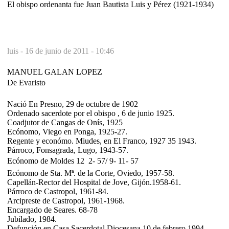
El obispo ordenanta fue Juan Bautista Luis y Pérez (1921-1934)
luis -
16 de junio de 2011 - 10:46
MANUEL GALAN LOPEZ
De Evaristo
Nació En Presno, 29 de octubre de 1902
Ordenado sacerdote por el obispo , 6 de junio 1925.
Coadjutor de Cangas de Onís, 1925
Ecónomo, Viego en Ponga, 1925-27.
Regente y económo. Miudes, en El Franco, 1927 35 1943.
Párroco, Fonsagrada, Lugo, 1943-57.
Ecónomo de Moldes 12  2- 57/ 9- 11- 57
Ecónomo de Sta. Mª. de la Corte, Oviedo, 1957-58.
Capellán-Rector del Hospital de Jove, Gijón.1958-61.
Párroco de Castropol, 1961-84.
Arcipreste de Castropol, 1961-1968.
Encargado de Seares. 68-78
Jubilado, 1984.
Defunción en Casa Sacerdotal Diocesana 10 de febrero 1994