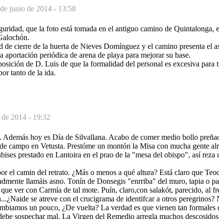
de junio de 2014 - 13:58
eguridad, que la foto está tomada en el antiguo camino de Quintalonga, e
Galochón.
ed de cierre de la huerta de Nieves Domínguez y el camino presenta el 
a aportación periódica de arena de playa para mejorar su base.
posición de D. Luis de que la formalidad del personal es excesiva para tr
por tanto de la ida.
 de 2014 - 19:32
s. Además hoy es Día de Silvallana. Acabo de comer medio bollo preñao
 de campo en Vetusta. Prestóme un montón la Misa con mucha gente alr
ses prestado en Lantoira en el prao de la "mesa del obispo", así reza
or el camin del retrato. ¿Más o menos a qué altura? Está claro que T
admente llamáis asno. Tonín de Donsegis "enrriba" del muro, tapia o pa
e ver con Carmía de tal mote. Puín, claro,con salakót, parecido, al fr
a...¿Naide se atreve con el crucigrama de identifcar a otros peregrinos?
mbiamos un pouco, ¿De vuelta? La verdad es que vienen tan formales 
 debe sospechar mal. La Virgen del Remedio arregla muchos descosidos