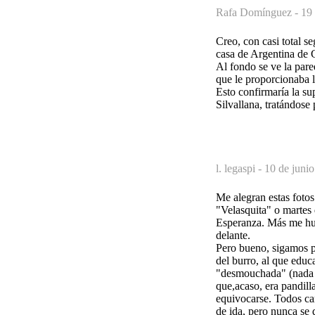
Rafa Domínguez -
19 
Creo, con casi total s
casa de Argentina de 
Al fondo se ve la par
que le proporcionaba l
Esto confirmaría la su
Silvallana, tratándose 
l. legaspi -
10 de junio
Me alegran estas foto
"Velasquita" o martes
Esperanza. Más me hubi
delante.
Pero bueno, sigamos p
del burro, al que educ
"desmouchada" (nada qu
que,acaso, era pandill
equivocarse. Todos ca
de ida, pero nunca se