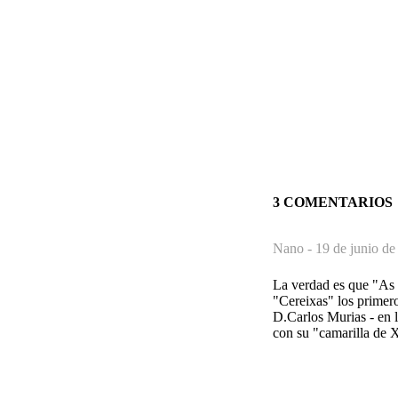
3 COMENTARIOS
Nano -
19 de junio de
La verdad es que "As f
"Cereixas" los primer
D.Carlos Murias - en l
con su "camarilla de 