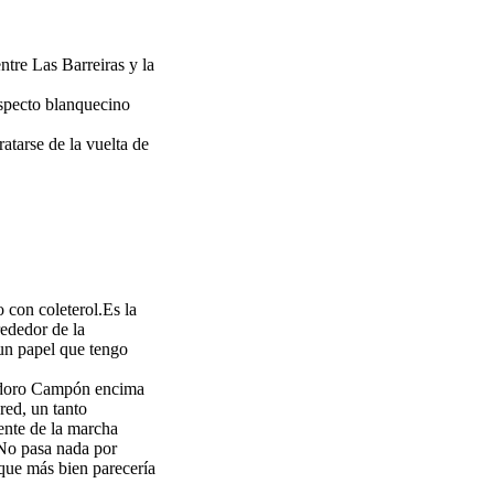
ntre Las Barreiras y la
aspecto blanquecino
atarse de la vuelta de
 con coleterol.Es la
ededor de la
 un papel que tengo
eodoro Campón encima
red, un tanto
ente de la marcha
 No pasa nada por
que más bien parecería