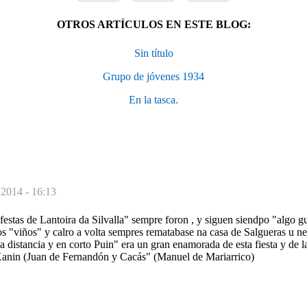
OTROS ARTÍCULOS EN ESTE BLOG:
Sin título
Grupo de jóvenes 1934
En la tasca.
 2014 - 16:13
estas de Lantoira da Silvalla" sempre foron , y siguen siendpo "algo g
os "viños" y calro a volta sempres rematabase na casa de Salgueras u 
a distancia y en corto Puin" era un gran enamorada de esta fiesta y de 
Xanin (Juan de Fernandón y Cacás" (Manuel de Mariarrico)