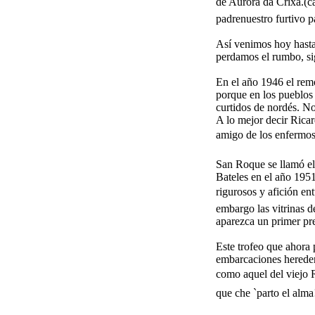
de Aurora da Crixa.(c
padrenuestro furtivo p
Así venimos hoy hasta 
perdamos el rumbo, si
En el año 1946 el rem
porque en los pueblos
curtidos de nordés. N
A lo mejor decir Ricard
amigo de los enfermos,
San Roque se llamó el
Bateles en el año 195
rigurosos y afición en
embargo las vitrinas d
aparezca un primer pr
Este trofeo que ahora 
embarcaciones heredera
como aquel del viejo 
que che `parto el alma!