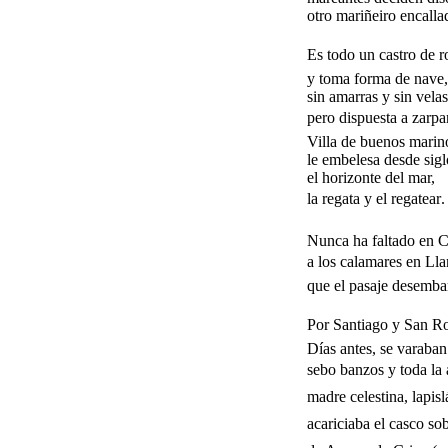
otro mariñeiro encalla
Es todo un castro de r
y toma forma de nave,
sin amarras y sin velas
pero dispuesta a zarpar
Villa de buenos marin
le embelesa desde sigl
el horizonte del mar,
la regata y el regatear.
Nunca ha faltado en Ca
a los calamares en Lla
que el pasaje desembar
Por Santiago y San Roqu
Días antes, se varaban
sebo banzos y toda la 
madre celestina, lapis
acariciaba el casco so