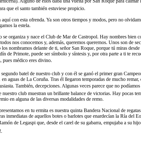
arniceria). Alguno de ellos daba una vuelta por San Roque para calmar l
ara que el santo también estuviese propicio.
aquí con esta ofrenda. Ya son otros tiempos y modos, pero no olvidamos
gamos la estela.
o se organiza y nace el Club de Mar de Castropol. Hay nombres bien c
 todos nos conocemos y, además, queremos querernos. Unos son de sec
o los nombramos delante de ti, señor San Roque, porque tú miras desde 
ín de Primote, puede ser símbolo y síntesis y, por otra parte a ti te recu
 pues médico eres divino.
 segundo batel de nuestro club y con él se ganó el primer gran Campe
1 en aguas de La Coruña. Tras él llegaron temporadas de mucho remar,
tusiasta. También, decepciones. Algunas veces parece que no podíamos sal
e nuestro club muestran un brillante balance de victorias. Hay pocas te
emio en alguna de las diversas modalidades de remo.
presentamos en tu ermita es nuestra quinta Bandera Nacional de regatas 
s inmediatas de aquellos botes o barlotes que enardecían la Ría del Eo
Ramón de Legaspi que, desde el carel de su gabarra, empujaba a su hij
.