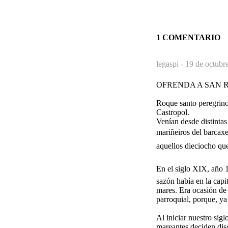
1 COMENTARIO
legaspi -
19 de octubr
OFRENDA A SAN 
Roque santo peregrino,
Castropol.
Venían desde distintas
mariñeiros del barcaxe
aquellos dieciocho que
En el siglo XIX, año 1
sazón había en la capi
mares. Era ocasión de 
parroquial, porque, y
Al iniciar nuestro sig
mareantes deciden dis