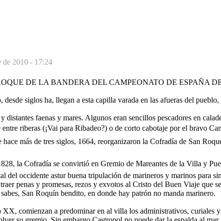
e de 2010 - 17:24
ROQUE DE LA BANDERA DEL CAMPEONATO DE ESPAÑA DE 
 desde siglos ha, llegan a esta capilla varada en las afueras del pueblo,
 y distantes faenas y mares. Algunos eran sencillos pescadores en calad
 entre riberas (¡Vai para Ribadeo?) o de corto cabotaje por el bravo C
 hace más de tres siglos, 1664, reorganizaron la Cofradía de San Roque
828, la Cofradía se convirtió en Gremio de Mareantes de la Villa y Puer
tal del occidente astur buena tripulación de marineros y marinos para sin
traer penas y promesas, rezos y exvotos al Cristo del Buen Viaje que se
a sabes, San Roquín bendito, en donde hay patrón no manda marinero.
lo XX, comienzan a predominar en al villa los administrativos, curiales y
olver su gremio. Sin embargo Castropol no puede dar la espalda al mar.