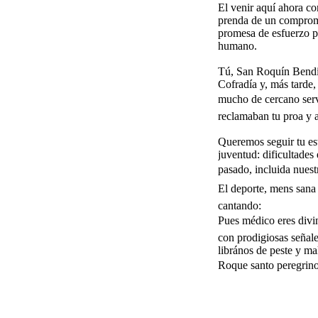
El venir aquí ahora con
prenda de un compromi
promesa de esfuerzo p
humano.
Tú, San Roquín Bendit
Cofradía y, más tarde,
mucho de cercano servi
reclamaban tu proa y al
Queremos seguir tu est
juventud: dificultades 
pasado, incluida nuestr
El deporte, mens sana
cantando:
Pues médico eres divi
con prodigiosas señal
librános de peste y ma
Roque santo peregrino