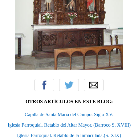
OTROS ARTÍCULOS EN ESTE BLOG:
Capilla de Santa Maria del Campo. Siglo XV.
Iglesia Parroquial. Retablo del Altar Mayor. (Barroco S. XVIII)
Iglesia Parroquial. Retablo de la Inmaculada.(S. XIX)