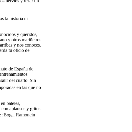
os nervios y rezar un
 la historia ni
onocidos y queridos,
ano y otros mariñeiros
arribas y nos conoces.
erda tu oficio de
onato de España de
 entrenamientos
ir del cuarto. Sin
mporadas en las que no
en bateles,
 con aplausos y gritos
o: ¡Boga. Ramoncín