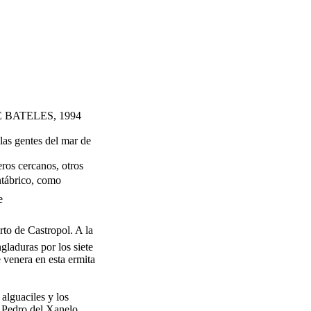
BATELES, 1994
 las gentes del mar de
eros cercanos, otros
antábrico, como

to de Castropol. A la
gladuras por los siete
 venera en esta ermita
 alguaciles y los
 Pedro del Xanelo,