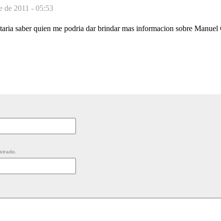
e de 2011 - 05:53
taria saber quien me podria dar brindar mas informacion sobre Manuel 
strado.