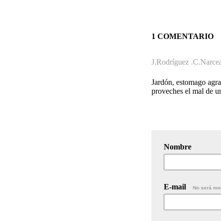
1 COMENTARIO
J.Rodríguez .C.Narce
Jardón, estomago agrad
proveches el mal de un
Nombre
E-mail
No será mo