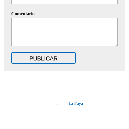
Comentario
←
La Faya →