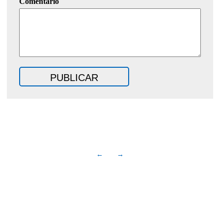
Comentario
←
→