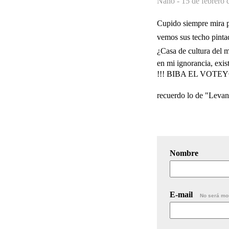
Nano -
15 de febrero 
Cupido siempre mira par
vemos sus techo pint
¿Casa de cultura del m
en mi ignorancia, exis
!!! BIBA EL VOTEYON¡¡
recuerdo lo de "Levan
Nombre
E-mail
No será mo