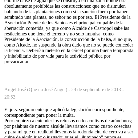
enorme balse de agua que se construyó en una zona donde está
absolutamente prohibidas las construcciones; que no disimulen
hablando de las plantaciones como si la sanción fuera por haber
sembrado una plantas, no señor no es por eso. El Presidente de la
Asociación Puente de los Santos es el principal culpable de la
aberración cometida, ya que como Alcalde de Castropol sabe las
resticciones que tiene el terreno y no solo impulsa, como
Presidente de la Asociación, la construcción de la balsa, si no que,
como Alcade, no suspende la obra dado que no se puede conceder
la licencia. Deberían meterlo en la cárcel por una buena temporada
y inhabilitarlo de por vida para la actividad pública por
prevaricador.
Angel José (Que no José Angel) -
29 de septiembre de 2013 -
20:53
El juez seguramente que aplicó la legislación correspondiente,
correspondiente para poner la multa.
Pero empiezo a entender los retrasos en los cultivos de arándanos;
por palabras de nuestro alcalde llevaríamos como cuatro cosechas
y para mi que en realidad llevemos la redonda cira de cero va a ser
culpa de algún juez o juzgado; pues el "iluminado" nunca es