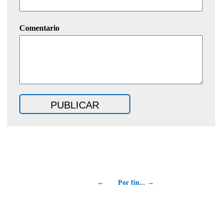
Comentario
←
Por fín... →