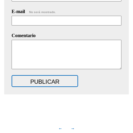
E-mail
No será mostrado.
Comentario
←
→