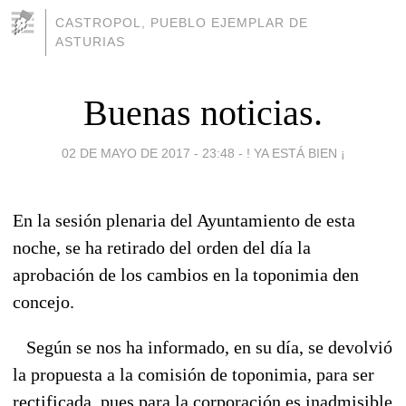
CASTROPOL, PUEBLO EJEMPLAR DE
ASTURIAS
Buenas noticias.
02 DE MAYO DE 2017 - 23:48
-
! YA ESTÁ BIEN ¡
En la sesión plenaria del Ayuntamiento de esta
noche, se ha retirado del orden del día la
aprobación de los cambios en la toponimia den
concejo.
Según se nos ha informado, en su día, se devolvió
la propuesta a la comisión de toponimia, para ser
rectificada, pues para la corporación es inadmisible