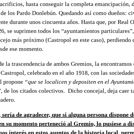
acrificios, hasta conseguir la completa emancipación, d
 de los Pardo Donlebún. Quedando así como dueños: civi
nte durante unos cincuenta años. Hasta que, por Real 
6, se suprimen todos los “ayuntamientos particulares”,
ncejo más próximo (Castropol en este caso), perdiendo 
esde ese momento.
e la trascendencia de ambos Gremios, la encontramos 
astropol, celebrado en el año 1918, con las sociedades
al propone
“que se localicen y depositen en el Ayuntami
”
, de los citados colectivos. Dicho concejal, deja caer
radero.
, sería de agradecer, que si alguna persona dispone 
n su momento perteneció al Gremio, lo pusiese a di
mos interés en estos asuntos de la historia local, per