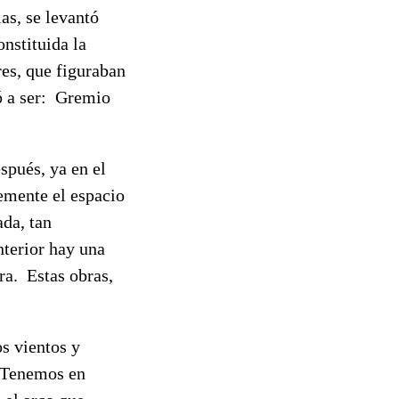
as, se levantó
nstituida la
res, que figuraban
ó a ser: Gremio
spués, ya en el
emente el espacio
ada, tan
interior hay una
ra. Estas obras,
os vientos y
. Tenemos en