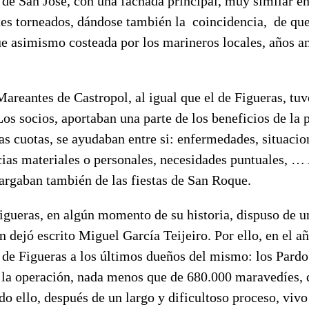
a de San José, con una fachada principal, muy similar en
es torneados, dándose también la coincidencia, de que 
e asimismo costeada por los marineros locales, años an
eantes de Castropol, al igual que el de Figueras, tuv
 Los socios, aportaban una parte de los beneficios de la 
as cuotas, se ayudaban entre si: enfermedades, situaci
acias materiales o personales, necesidades puntuales, 
argaban también de las fiestas de San Roque.
ueras, en algún momento de su historia, dispuso de u
 dejó escrito Miguel García Teijeiro. Por ello, en el 
o de Figueras a los últimos dueños del mismo: los Pard
 la operación, nada menos que de 680.000 maravedíes, 
do ello, después de un largo y dificultoso proceso, viv