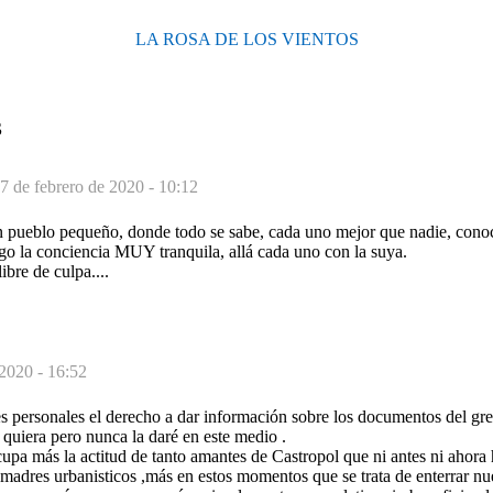
LA ROSA DE LOS VIENTOS
S
7 de febrero de 2020 - 10:12
pueblo pequeño, donde todo se sabe, cada uno mejor que nadie, conoce
go la conciencia MUY tranquila, allá cada uno con la suya.
ibre de culpa....
 2020 - 16:52
s personales el derecho a dar información sobre los documentos del g
quiera pero nunca la daré en este medio .
pa más la actitud de tanto amantes de Castropol que ni antes ni ahora 
smadres urbanisticos ,más en estos momentos que se trata de enterrar nue