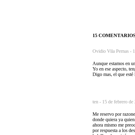
15 COMENTARIO
Ovidio Vila Pernas -
1
Aunque estamos en un 
Yo en ese aspecto, ten
Digo mas, el que esté l
ten -
15 de febrero de
Me reservo por razone
donde quiera ya quien 
ahora mismo me preocu
por respuesta a los de