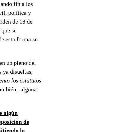
ando fin a los
l, política y
Orden de 18 de
 que se
de esta forma su
en un pleno del
 ya disueltas,
ento los estatutos
 también, alguna
de algún
sposición de
mitiendo la