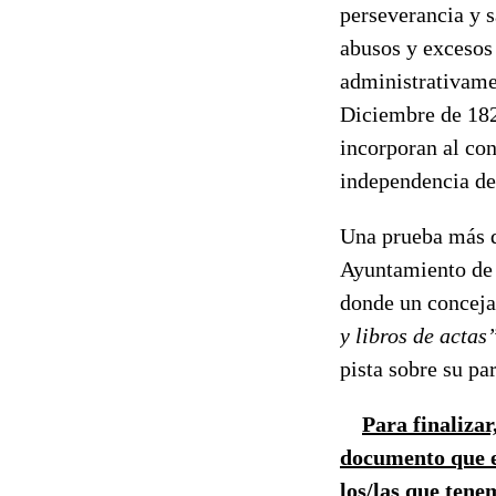
perseverancia y s
abusos y excesos
administrativame
Diciembre de 182
incorporan al co
independencia d
Una prueba más d
Ayuntamiento de C
donde un concej
y libros de actas
pista sobre su pa
Para finalizar
documento que e
los/las que tene