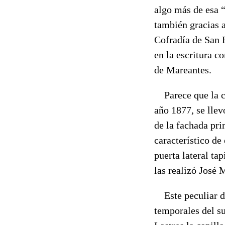
algo más de esa “
también gracias a
Cofradía de San R
en la escritura c
de Mareantes.
Parece que la ca
año 1877, se lle
de la fachada pri
característico de 
puerta lateral ta
las realizó José
Este peculiar di
temporales del s