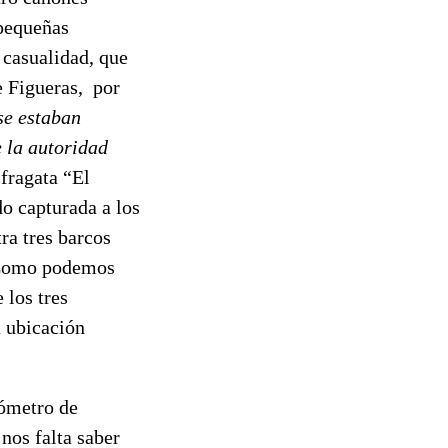
 pequeñas
 casualidad, que
e Figueras, por
se estaban
 la autoridad
 fragata “El
o capturada a los
ra tres barcos
. Como podemos
 los tres
a ubicación
rómetro de
nos falta saber