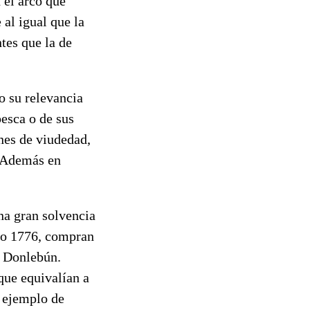
 el arco que
al igual que la
tes que la de
o su relevancia
pesca o de sus
ones de viudedad,
… Además en
na gran solvencia
año 1776, compran
o Donlebún.
que equivalían a
o ejemplo de