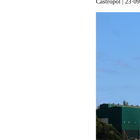
Castropol
|
23·09