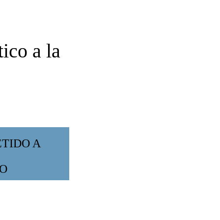
ico a la
TIDO A
VO