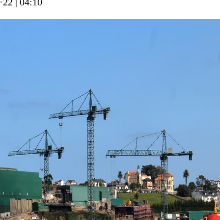
·22
|
04:10