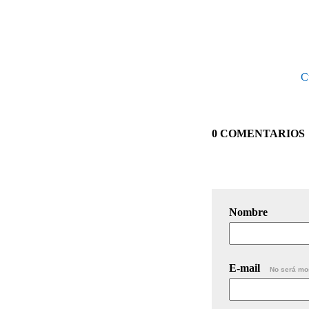
C
0 COMENTARIOS
Nombre
E-mail
No será mo