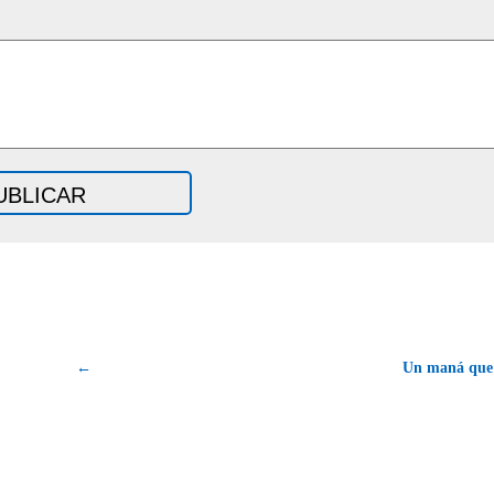
←
Un maná que 