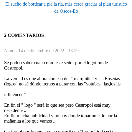
El sueño de bordear a pie la ría, más cerca gracias al plan turístico
de Oscos-Eo
2 COMENTARIOS
Nano -
14 de diciembre de 2022 - 13:59
Se podría saber cuan cobró este señor por el logotipo de
Castropol.
La verdad es que ahora con eso del " marquitin" y las Enseñas
(logos" no sé dónde iremos a parar con las "yotubes" las,los lis
influencer "
En fin el " logo " será lo que sea pero Castropol está muy
decadente ..
En fin mucha publicidad y no hay donde tonar un café por la
mañanita a los que vamos ..
Castropol por lo que veo ,ya nocesita de "Logos" toda esta a