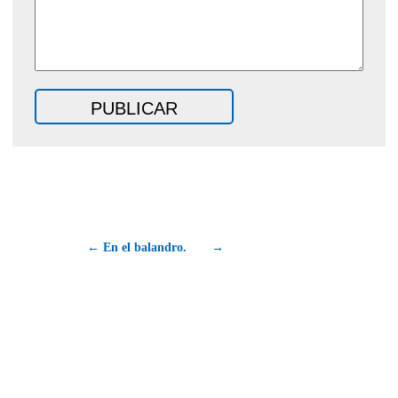
← En el balandro.
→