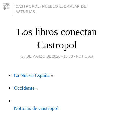
CASTROPOL, PUEBLO EJEMPLAR DE
ASTURIAS
Los libros conectan
Castropol
25 DE MARZO DE 2020 - 10:39
-
NOTICIAS
La Nueva España
»
Occidente
»
Noticias de Castropol