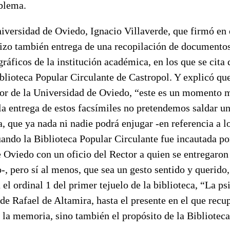
oblema.
niversidad de Oviedo, Ignacio Villaverde, que firmó en 
hizo también entrega de una recopilación de documentos
gráficos de la institución académica, en los que se cita
iblioteca Popular Circulante de Castropol. Y explicó que
tor de la Universidad de Oviedo, “este es un momento
la entrega de estos facsímiles no pretendemos saldar u
a, que ya nada ni nadie podrá enjugar -en referencia a l
ando la Biblioteca Popular Circulante fue incautada po
 Oviedo con un oficio del Rector a quien se entregaron 
-, pero sí al menos, que sea un gesto sentido y querido
 el ordinal 1 del primer tejuelo de la biblioteca, “La ps
de Rafael de Altamira, hasta el presente en el que rec
 la memoria, sino también el propósito de la Bibliotec