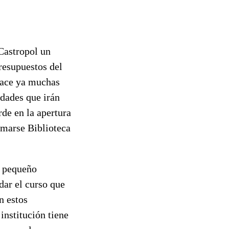
Castropol un
presupuestos del
 hace ya muchas
idades que irán
de en la apertura
lamarse Biblioteca
e pequeño
dar el curso que
n estos
nstitución tiene