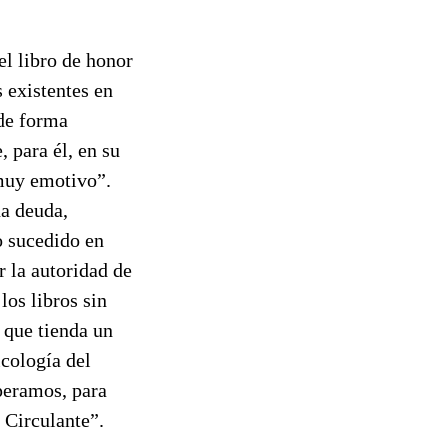
el libro de honor
 existentes en
 de forma
, para él, en su
 muy emotivo”.
na deuda,
o sucedido en
r la autoridad de
los libros sin
, que tienda un
icología del
uperamos, para
a Circulante”.