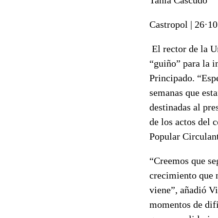
Tania Cascudo
Castropol
|
26·10
El rector de la U
“guiño” para la i
Principado. “Esp
semanas que estam
destinadas al pre
de los actos del 
Popular Circulan
“Creemos que seg
crecimiento que 
viene”, añadió V
momentos de difi