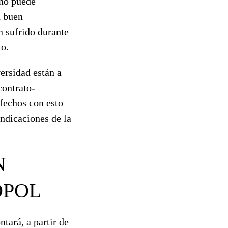
 no puede
n buen
n sufrido durante
to.
ersidad están a
contrato-
fechos con esto
indicaciones de la
N
OPOL
tará, a partir de