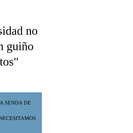
sidad no
n guiño
tos"
LA SENDA DE
 NECESITAMOS