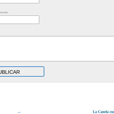
strado.
←
La Canela cu