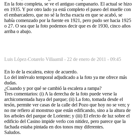
En la foto completa, se ve el antiguo campanario. El actual se hizo
en 1935. Y por otro lado ya está completo el paseo del muelle con
el embarcadero, que no sé la fecha exacta en que se acabó, se
había comenzado por la fuente en 1921, pero pudo ser hacia 1925
o 27. O sea que la foto podemos decir que es de 1930, cinco años
arriba o abajo.
Luis López-Cotarelo Villaamil -
22 de enero de 2011 - 09:45
En lo de la escalera, estoy de acuerdo.
Lo del intérvalo temporal adjudicado a la foto ya me ofrece más
dudas.
¿Cuando y por qué se cambió la escalera a rampa?
Tres comentarios: (i) A la derecha de la foto puede verse la
archicomentada haya del parque; (ii) La foto, tomada desde el
tesón, permite ver casas de la calle del Pozo que hoy no se ven; y
no me refiero al monstruo que están edificando, sino a la altura de
los arboles del parque de Loriente; y (iii) El efecto de luz sobre el
edificio del Casino impide verlo con nitidez, pero parece que la
fachada estaba pintada en dos tonos muy diferentes.
Saludos.